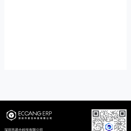
深圳市易仓科技有限公司