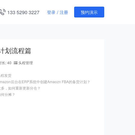
133 5290 3227
/
登录
注册
预约演示
货计划流程篇
长: 40
头程管理
头程发货
azon后台在ERP系统中创建Amaozn FBA的备货计划？
太多，如何重新更新分仓？
如何分摊？