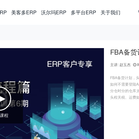
RP
美客多ERP
沃尔玛ERP
多平台ERP
关于我们
FBA备
主讲: 赵玉杰
时
FBA备货计划，
如何不需要登陆Am
分仓时分的仓库
头程关税、运费
课程